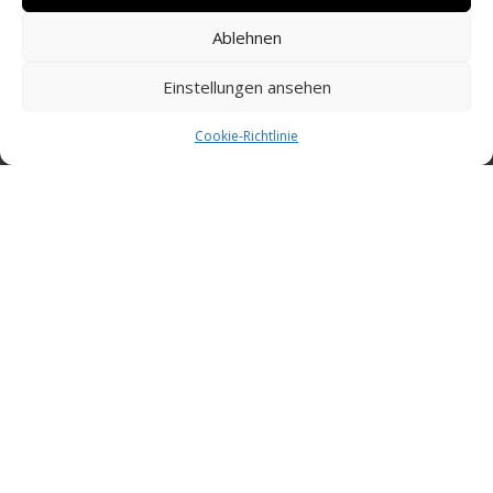
Ablehnen
Einstellungen ansehen
Cookie-Richtlinie
Kontakt
Treten Sie mit uns in Kontakt.
Wir sind persönlich
für Sie da.
Tel.: +49 5621 7833 1900
E-Mail:
info@radmedics.de
Über Uns